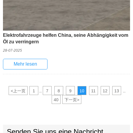
Elektrofahrzeuge helfen China, seine Abhängigkeit vom
Öl zu verringern
28-07-2025
Mehr lesen
<
上一页
1
7
8
9
10
11
12
13
...
...
40
下一页
>
Senden Sie uns eine Nachricht