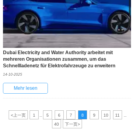
Dubai Electricity and Water Authority arbeitet mit
mehreren Organisationen zusammen, um das
Schnellladenetz für Elektrofahrzeuge zu erweitern
14-10-2025
Mehr lesen
<
上一页
1
5
6
7
8
9
10
11
...
...
40
下一页
>