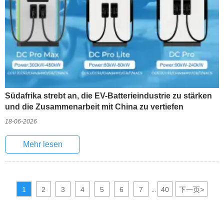
Südafrika strebt an, die EV-Batterieindustrie zu stärken
und die Zusammenarbeit mit China zu vertiefen
18-06-2026
Mehr lesen
1
2
3
4
5
6
7
40
下一页
>
...