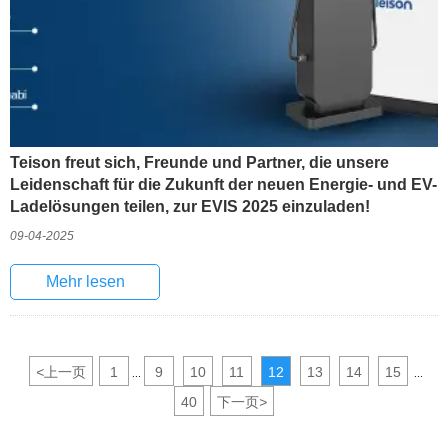
Teison freut sich, Freunde und Partner, die unsere
Leidenschaft für die Zukunft der neuen Energie- und EV-
Ladelösungen teilen, zur EVIS 2025 einzuladen!
09-04-2025
Mehr lesen
<
上一页
1
9
10
11
12
13
14
15
...
...
40
下一页
>