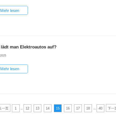
Mehr lesen
 lädt man Elektroautos auf?
-2025
Mehr lesen
上一页
1
12
13
14
15
16
17
18
40
下一
...
...