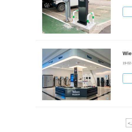
Wie
19-02
<