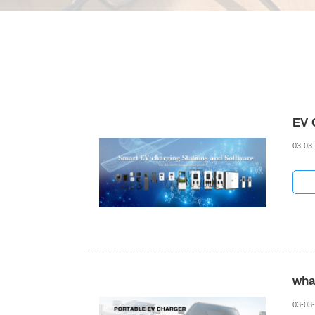
EV 
03-03
wha
03-03