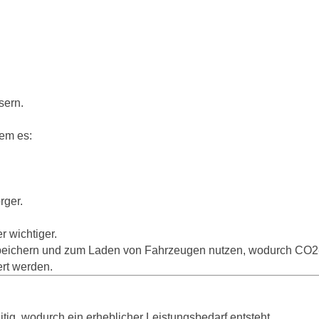
sern.
dem es:
rger.
 wichtiger.
 speichern und zum Laden von Fahrzeugen nutzen, wodurch CO2
rt werden.
ig, wodurch ein erheblicher Leistungsbedarf entsteht.