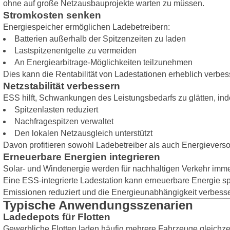
ohne auf große Netzausbauprojekte warten zu müssen.
Stromkosten senken
Energiespeicher ermöglichen Ladebetreibern:
Batterien außerhalb der Spitzenzeiten zu laden
Lastspitzenentgelte zu vermeiden
An Energiearbitrage-Möglichkeiten teilzunehmen
Dies kann die Rentabilität von Ladestationen erheblich verbes
Netzstabilität verbessern
ESS hilft, Schwankungen des Leistungsbedarfs zu glätten, in
Spitzenlasten reduziert
Nachfragespitzen verwaltet
Den lokalen Netzausgleich unterstützt
Davon profitieren sowohl Ladebetreiber als auch Energieverso
Erneuerbare Energien integrieren
Solar- und Windenergie werden für nachhaltigen Verkehr immer
Eine ESS-integrierte Ladestation kann erneuerbare Energie
Emissionen reduziert und die Energieunabhängigkeit verbesse
Typische Anwendungsszenarien
Ladedepots für Flotten
Gewerbliche Flotten laden häufig mehrere Fahrzeuge gleichzeit