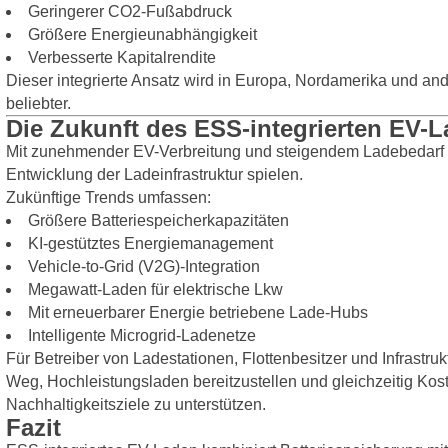
Geringerer CO2-Fußabdruck
Größere Energieunabhängigkeit
Verbesserte Kapitalrendite
Dieser integrierte Ansatz wird in Europa, Nordamerika und an
beliebter.
Die Zukunft des ESS-integrierten EV-
Mit zunehmender EV-Verbreitung und steigendem Ladebedarf w
Entwicklung der Ladeinfrastruktur spielen.
Zukünftige Trends umfassen:
Größere Batteriespeicherkapazitäten
KI-gestütztes Energiemanagement
Vehicle-to-Grid (V2G)-Integration
Megawatt-Laden für elektrische Lkw
Mit erneuerbarer Energie betriebene Lade-Hubs
Intelligente Microgrid-Ladenetze
Für Betreiber von Ladestationen, Flottenbesitzer und Infrastru
Weg, Hochleistungsladen bereitzustellen und gleichzeitig Kost
Nachhaltigkeitsziele zu unterstützen.
Fazit