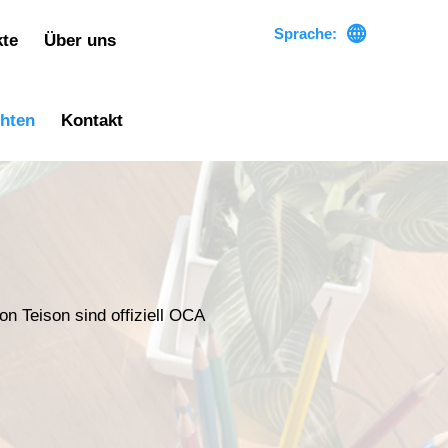

Sprache:
kte
Über uns
chten
Kontakt
n Teison sind offiziell OCA