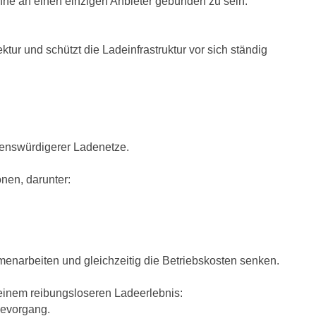
ne an einen einzigen Anbieter gebunden zu sein.
ektur und schützt die Ladeinfrastruktur vor sich ständig
uenswürdigerer Ladenetze.
onen, darunter:
mmenarbeiten und gleichzeitig die Betriebskosten senken.
 einem reibungsloseren Ladeerlebnis:
devorgang.