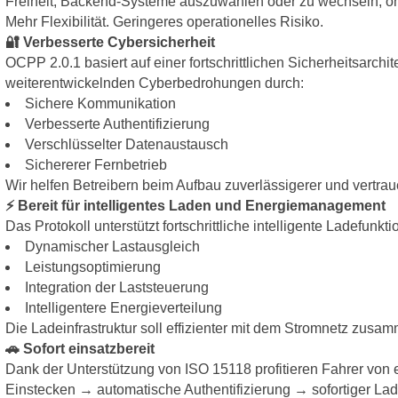
Freiheit, Backend-Systeme auszuwählen oder zu wechseln, oh
Mehr Flexibilität. Geringeres operationelles Risiko.
🔐 Verbesserte Cybersicherheit
OCPP 2.0.1 basiert auf einer fortschrittlichen Sicherheitsarchit
weiterentwickelnden Cyberbedrohungen durch:
Sichere Kommunikation
Verbesserte Authentifizierung
Verschlüsselter Datenaustausch
Sichererer Fernbetrieb
Wir helfen Betreibern beim Aufbau zuverlässigerer und vertra
⚡ Bereit für intelligentes Laden und Energiemanagement
Das Protokoll unterstützt fortschrittliche intelligente Ladefunkti
Dynamischer Lastausgleich
Leistungsoptimierung
Integration der Laststeuerung
Intelligentere Energieverteilung
Die Ladeinfrastruktur soll effizienter mit dem Stromnetz zusa
🚗 Sofort einsatzbereit
Dank der Unterstützung von ISO 15118 profitieren Fahrer von
Einstecken → automatische Authentifizierung → sofortiger La