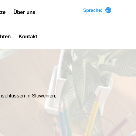

Sprache:
kte
Über uns
chten
Kontakt
nschlüssen in Slowenien,