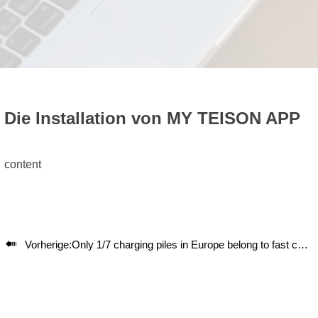
Die Installation von MY TEISON APP
content

Vorherige:
Only 1/7 charging piles in Europe belong to fast charging, and the Netherlands ranks first in terms of charging pile density