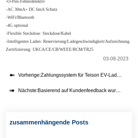
-O-Pen-Fehlerdetektiv
-AC 30mA+ DC 6mA Schutz
-WiFi/Bluetooth
-4G optional
-Flexible Steckdose: Steckdose/Kabel
-Intelligentes Laden: Reservierung/Ladegeschwindigkeit/Aufzeichnung.
Zertifizierung: UKCA/CE/CB/WEEE/RCM/TR25
03-08-2023

Vorherige:
Zahlungssystem für Teison EV-Ladestationen

Nächste:
Basierend auf Kundenfeedback wurde die bodenstehende DC-Ladestation von Teison in Jordanien installiert
zusammenhängende Posts