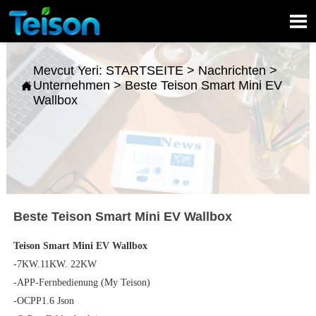

Mevcut Yeri:
STARTSEITE
>
Nachrichten
>
Unternehmen
>
Beste Teison Smart Mini EV

Wallbox
Beste Teison Smart Mini EV Wallbox
Teison Smart Mini EV Wallbox
-7KW.11KW. 22KW
-APP-Fernbedienung (My Teison)
-OCPP1.6 Json