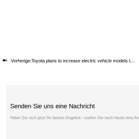

Vorherige:
Toyota plans to increase electric vehicle models to 15 and production to 1 million by 2027
Senden Sie uns eine Nachricht
Holen Sie sich jetzt Ihr bestes Angebot—stellen Sie noch heute eine An