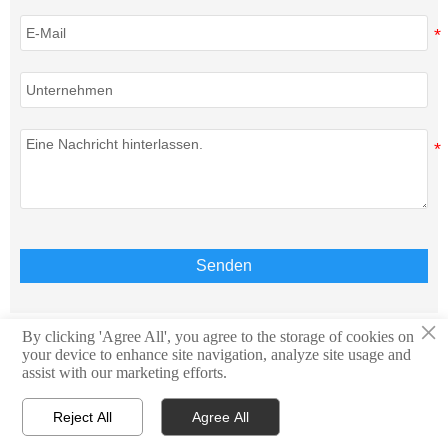
Senden
×
By clicking 'Agree All', you agree to the storage of cookies on
your device to enhance site navigation, analyze site usage and
Copyright © Teison Energy Technology Co.,Ltd. Alle
assist with our marketing efforts.
Rechte vorbehalten.
Reject All
Agree All




Home
WhatsApp
Kontakt
E-Mail