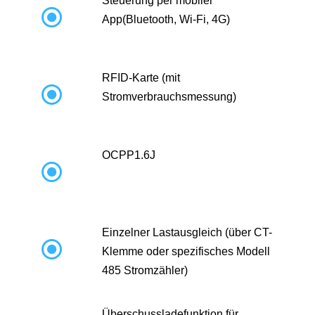
Steuerung per mobiler

App(Bluetooth, Wi-Fi, 4G)
RFID-Karte (mit

Stromverbrauchsmessung)
OCPP1.6J

Einzelner Lastausgleich (über CT-

Klemme oder spezifisches Modell
485 Stromzähler)
Überschussladefunktion für