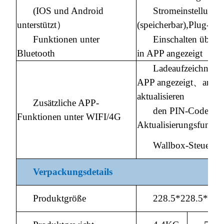
(IOS und Android
Stromeinstellung
unterstützt）
(speicherbar),Plug-an
Funktionen unter
Einschalten über
Bluetooth
in APP angezeigt
Ladeaufzeichnung
APP angezeigt、anzei
aktualisieren
Zusätzliche APP-
den PIN-Code.Fi
Funktionen unter WIFI/4G
Aktualisierungsfunkt
Wallbox-Steuerun
Verpackungsdetails
Produktgröße
228.5*228.5*