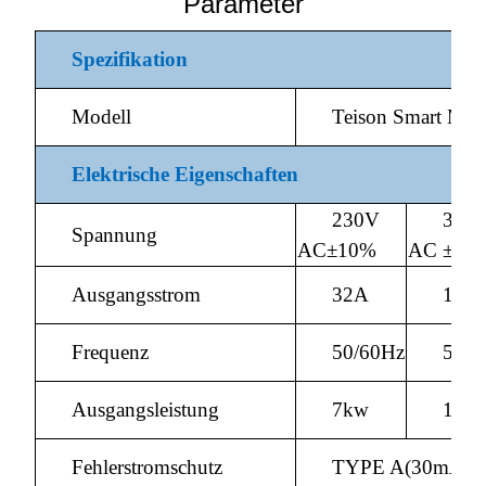
Parameter
Spezifikation
Modell
Teison Smart Min
Elektrische Eigenschaften
230V
380
Spannung
AC±10%
AC ±10
Ausgangsstrom
32A
16A
Frequenz
50/60Hz
50/6
Ausgangsleistung
7kw
11k
Fehlerstromschutz
TYPE A(30mA A