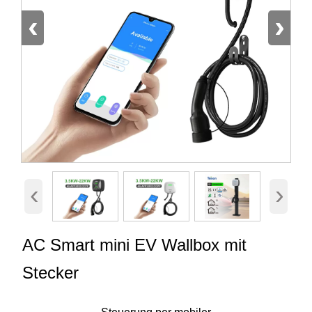
‹
›
‹
›
AC Smart mini EV Wallbox mit
Stecker