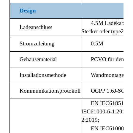
Design
4.5M Ladekabel mi
Ladeanschluss
Stecker oder type2 St
Stromzuleitung
0.5M
Gehäusematerial
PCVO für den Au
Installationsmethode
Wandmontage/Bod
Kommunikationsprotokoll
OCPP 1.6J-SON
EN IEC61851-21
IEC61000-6-1:2019;
2:2019;
EN IEC61000-6-