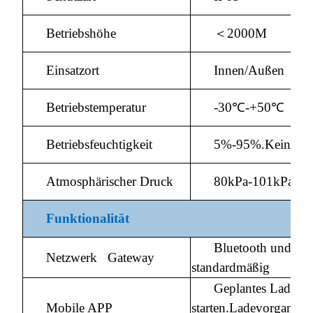
Betriebshöhe
＜2000M
Einsatzort
Innen/Außen
Betriebstemperatur
-30℃-+50℃
Betriebsfeuchtigkeit
5%-95%.Keine Ko
Atmosphärischer Druck
80kPa-101kPa
Funktionalität
Bluetooth und WI
Netzwerk Gateway
standardmäßig
Geplantes Laden
Mobile APP
starten.Ladevorgang s