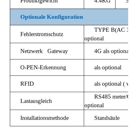
Produktgewicht
4.4KG
5.2
Optionale Konfiguration
TYPE B(AC 30M
Fehlerstromschutz
optional
Netzwerk Gateway
4G als optional
O-PEN-Erkennung
als optional
RFID
als optional ( wit
RS485 meter/CT-C
Lastausgleich
optional
Installationsmethode
Standsäule