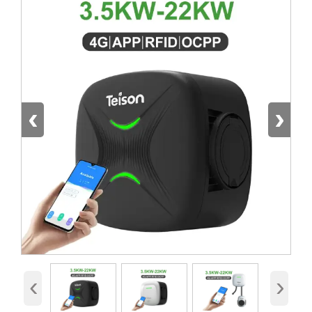
‹
›
‹
›