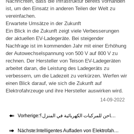
Nachrichten, dass die Infrastruktur bereits vorhanden
ist, um den Einsatz in anderen Teilen der Welt zu
vereinfachen.
Erwartete Umsätze in der Zukunft
Ein Blick in die Zukunft zeigt viele Verbesserungen
der aktuellen EV-Ladegeräte. Bei steigender
Nachfrage ist im kommenden Jahr mit einer Erhöhung
der Autowechselspannung von 500 V auf 800 V zu
rechnen. Der Hersteller von Teison EV-Ladegeräten
arbeitet daran, die Leistung des Ladegeräts zu
verbessern, um die Ladezeit zu verkürzen. Werfen wir
einen Blick darauf, wie sich die Zukunft auf
Elektrofahrzeuge und ihre Hersteller auswirken wird.
14-09-2022

Vorherige:
هل يمكنني تركيب شاحن للمركبات الكهربائية في المنزل؟

Nächste:
Intelligentes Aufladen von Elektrofahrzeugen zu Hause: Dynamischer Lastausgleich erklärt