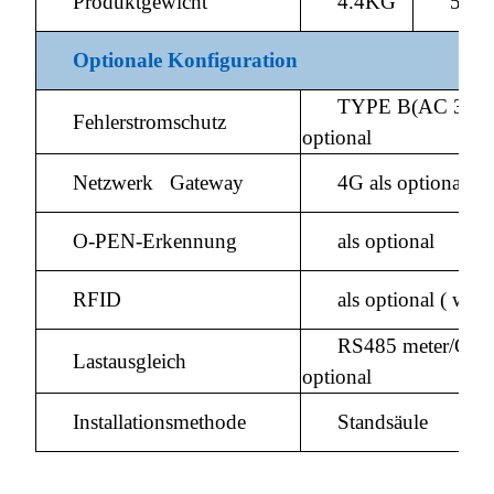
Produktgewicht
4.4KG
5.2
Optionale Konfiguration
TYPE B(AC 30M
Fehlerstromschutz
optional
Netzwerk Gateway
4G als optional
O-PEN-Erkennung
als optional
RFID
als optional ( wit
RS485 meter/CT-C
Lastausgleich
optional
Installationsmethode
Standsäule