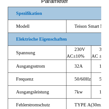
Parameter
Spezifikation
Modell
Teison Smart Min
Elektrische Eigenschaften
230V
380
Spannung
AC±10%
AC ±10
Ausgangsstrom
32A
16A
Frequenz
50/60Hz
50/6
Ausgangsleistung
7kw
11k
Fehlerstromschutz
TYPE A(30mA A