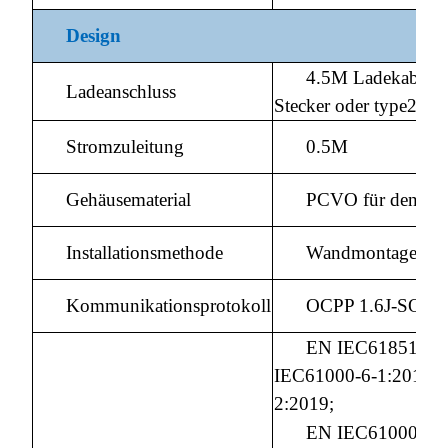
Design
4.5M Ladekabel mi
Ladeanschluss
Stecker oder type2 St
Stromzuleitung
0.5M
Gehäusematerial
PCVO für den Au
Installationsmethode
Wandmontage/Bod
Kommunikationsprotokoll
OCPP 1.6J-SON
EN IEC61851-21
IEC61000-6-1:2019;
2:2019;
EN IEC61000-6-