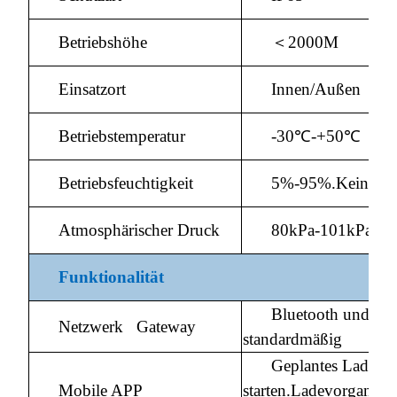
Betriebshöhe
＜2000M
Einsatzort
Innen/Außen
Betriebstemperatur
-30℃-+50℃
Betriebsfeuchtigkeit
5%-95%.Keine Ko
Atmosphärischer Druck
80kPa-101kPa
Funktionalität
Bluetooth und WI
Netzwerk Gateway
standardmäßig
Geplantes Laden
Mobile APP
starten.Ladevorgang s