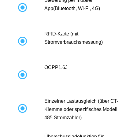
Steuerung per mobiler

App(Bluetooth, Wi-Fi, 4G)
RFID-Karte (mit

Stromverbrauchsmessung)
OCPP1.6J

Einzelner Lastausgleich (über CT-

Klemme oder spezifisches Modell
485 Stromzähler)
Überschussladefunktion für