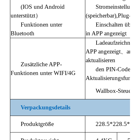
(IOS und Android
Stromeinstellung
unterstützt）
(speicherbar),Plug-an
Funktionen unter
Einschalten über
Bluetooth
in APP angezeigt
Ladeaufzeichnung
APP angezeigt、anzei
aktualisieren
Zusätzliche APP-
den PIN-Code.Fi
Funktionen unter WIFI/4G
Aktualisierungsfunkt
Wallbox-Steuerun
Verpackungsdetails
Produktgröße
228.5*228.5*