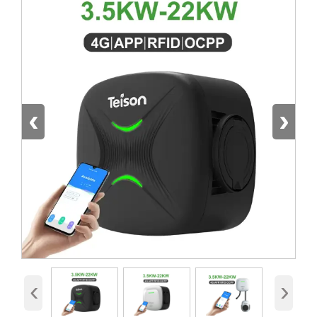
‹
›
‹
›