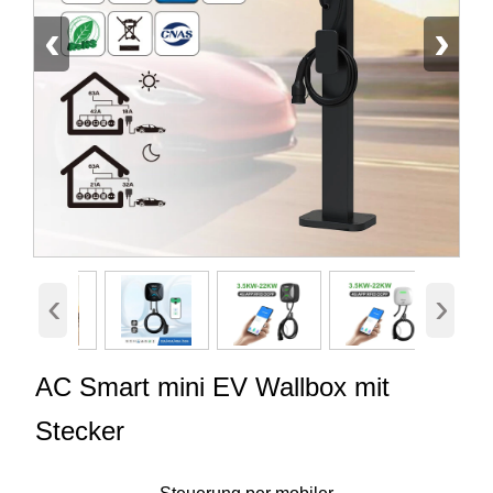
‹
›
‹
›
AC Smart mini EV Wallbox mit
Stecker