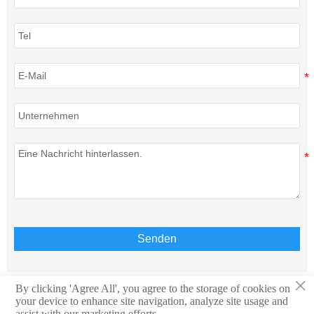
Senden
×
By clicking 'Agree All', you agree to the storage of cookies on
your device to enhance site navigation, analyze site usage and
Copyright © Teison Energy Technology Co.,Ltd. Alle
assist with our marketing efforts.